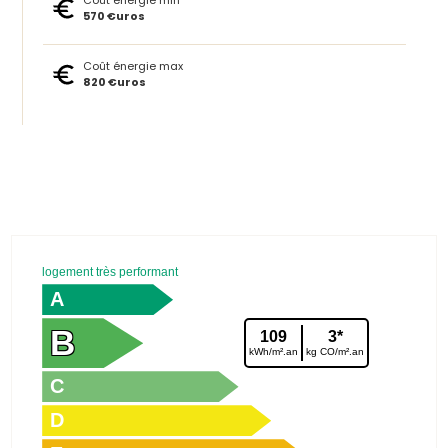
Coût énergie min
570 €uros
Coût énergie max
820 €uros
logement très performant
A
B
109
3*
kWh/m².an
kg CO/m².an
C
D