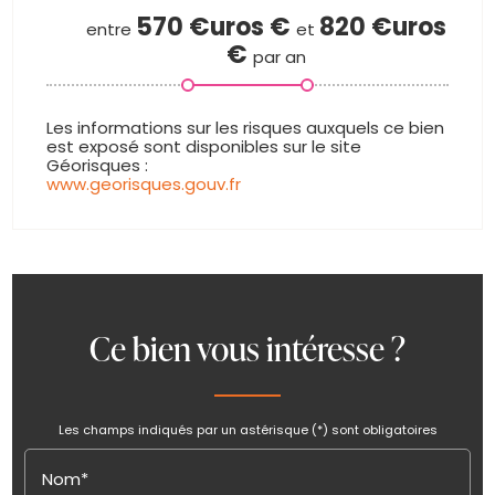
570 €uros
€
820 €uros
entre
et
€
par an
www.georisques.gouv.fr
Ce bien vous intéresse ?
Les champs indiqués par un astérisque (*) sont obligatoires
Nom*