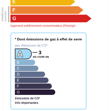
E
F
G
logement extrêmement consommateur d'énergie
* Dont émissions de gaz à effet de serre
peu d'émission de CO²
A
3
KG CO/M².AN
B
C
D
E
F
G
émissions de CO²
très importantes