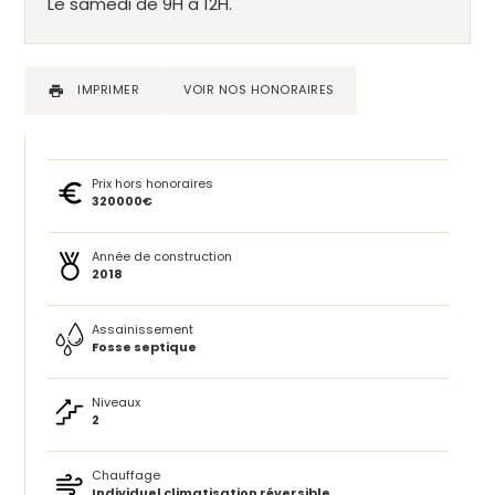
Le samedi de 9H à 12H.
IMPRIMER
VOIR NOS HONORAIRES
Prix hors honoraires
320000€
Année de construction
2018
Assainissement
Fosse septique
Niveaux
2
Chauffage
Individuel climatisation réversible